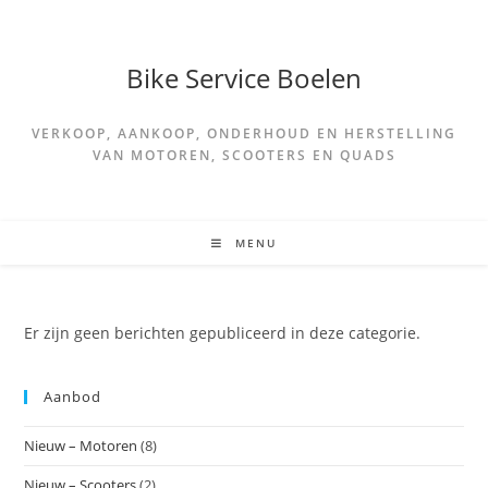
Spring
naar
de
Bike Service Boelen
inhoud
VERKOOP, AANKOOP, ONDERHOUD EN HERSTELLING
VAN MOTOREN, SCOOTERS EN QUADS
MENU
Er zijn geen berichten gepubliceerd in deze categorie.
Aanbod
Nieuw – Motoren
(8)
Nieuw – Scooters
(2)