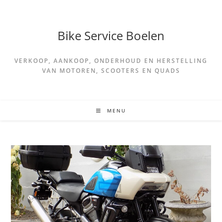
Spring
naar
de
Bike Service Boelen
inhoud
VERKOOP, AANKOOP, ONDERHOUD EN HERSTELLING
VAN MOTOREN, SCOOTERS EN QUADS
MENU