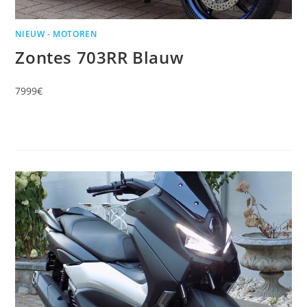
NIEUW - MOTOREN
Zontes 703RR Blauw
7999€