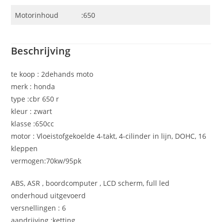
Motorinhoud
:650
Beschrijving
te koop : 2dehands moto
merk : honda
type :cbr 650 r
kleur : zwart
klasse :650cc
motor : Vloeistofgekoelde 4-takt, 4-cilinder in lijn, DOHC, 16
kleppen
vermogen:70kw/95pk
ABS, ASR , boordcomputer , LCD scherm, full led
onderhoud uitgevoerd
versnellingen : 6
aandrijving :ketting