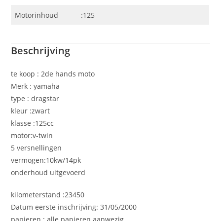
Motorinhoud
:125
Beschrijving
te koop : 2de hands moto
Merk : yamaha
type : dragstar
kleur :zwart
klasse :125cc
motor:v-twin
5 versnellingen
vermogen:10kw/14pk
onderhoud uitgevoerd
kilometerstand :23450
Datum eerste inschrijving: 31/05/2000
papieren : alle papieren aanwezig