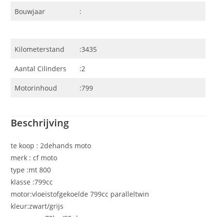
Bouwjaar
:
Kilometerstand
:3435
Aantal Cilinders
:2
Motorinhoud
:799
Beschrijving
te koop : 2dehands moto
merk : cf moto
type :mt 800
klasse :799cc
motor:vloeistofgekoelde 799cc paralleltwin
kleur:zwart/grijs