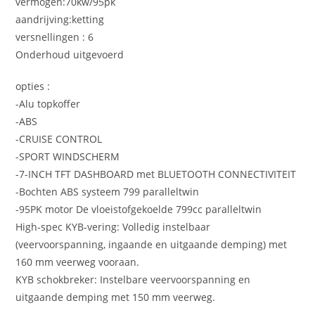
vermogen:70kw/95pk
aandrijving:ketting
versnellingen : 6
Onderhoud uitgevoerd
opties :
-Alu topkoffer
-ABS
-CRUISE CONTROL
-SPORT WINDSCHERM
-7-INCH TFT DASHBOARD met BLUETOOTH CONNECTIVITEIT
-Bochten ABS systeem 799 paralleltwin
-95PK motor De vloeistofgekoelde 799cc paralleltwin
High-spec KYB-vering: Volledig instelbaar
(veervoorspanning, ingaande en uitgaande demping) met
160 mm veerweg vooraan.
KYB schokbreker: Instelbare veervoorspanning en
uitgaande demping met 150 mm veerweg.